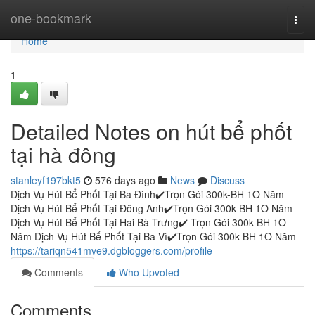
Home
one-bookmark
Togg
navi
Home
1
Detailed Notes on hút bể phốt
tại hà đông
stanleyf197bkt5
576 days ago
News
Discuss
Dịch Vụ Hút Bể Phốt Tại Ba Đình✔️Trọn Gói 300k-BH 1O Năm
Dịch Vụ Hút Bể Phốt Tại Đông Anh✔️Trọn Gói 300k-BH 1O Năm
Dịch Vụ Hút Bể Phốt Tại Hai Bà Trưng✔️ Trọn Gói 300k-BH 1O
Năm Dịch Vụ Hút Bể Phốt Tại Ba Vì✔️Trọn Gói 300k-BH 1O Năm
https://tariqn541mve9.dgbloggers.com/profile
Comments
Who Upvoted
Comments